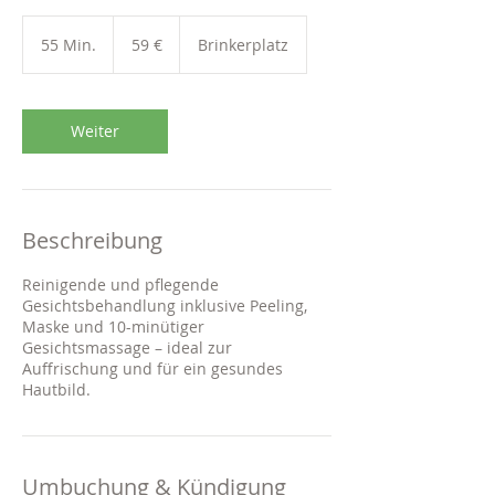
59
Euro
55 Min.
5
59 €
Brinkerplatz
5
M
i
n
Weiter
.
Beschreibung
Reinigende und pflegende
Gesichtsbehandlung inklusive Peeling,
Maske und 10-minütiger
Gesichtsmassage – ideal zur
Auffrischung und für ein gesundes
Hautbild.
Umbuchung & Kündigung