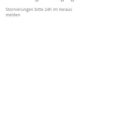
Stornierungen bitte 24h im Voraus
melden
Kontaktangaben
Brinkerplatz 2A, 45276 Essen-
Stadtbezirke VII, Germany
020140882660
info@marlit.beauty
Impressum
Datenschutz