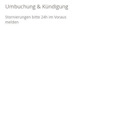
Umbuchung & Kündigung
Stornierungen bitte 24h im Voraus
melden
Kontaktangaben
Brinkerplatz 2A, 45276 Essen-
Stadtbezirke VII, Germany
020140882660
info@marlit.beauty
Impressum
Datenschutz