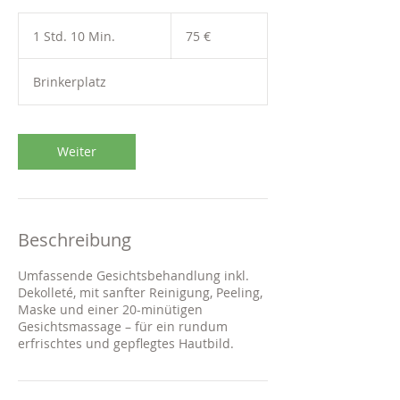
75
Euro
1 Std. 10 Min.
1
75 €
S
t
Brinkerplatz
d
1
0
M
Weiter
i
n
.
Beschreibung
Umfassende Gesichtsbehandlung inkl.
Dekolleté, mit sanfter Reinigung, Peeling,
Maske und einer 20-minütigen
Gesichtsmassage – für ein rundum
erfrischtes und gepflegtes Hautbild.