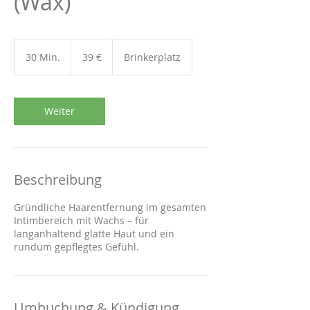
(Wax)
39
Euro
30 Min.
3
39 €
Brinkerplatz
0
M
i
n
Weiter
.
Beschreibung
Gründliche Haarentfernung im gesamten
Intimbereich mit Wachs – für
langanhaltend glatte Haut und ein
rundum gepflegtes Gefühl.
Umbuchung & Kündigung