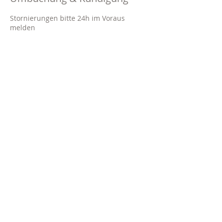
Stornierungen bitte 24h im Voraus
melden
Kontaktangaben
Brinkerplatz 2A, 45276 Essen-
Stadtbezirke VII, Germany
020140882660
info@marlit.beauty
Impressum
Datenschutz